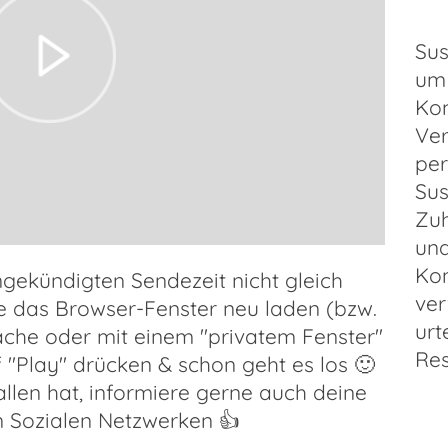
Sus
um 
Kom
Ver
pe
Sus
Zuh
und
Kon
ngekündigten Sendezeit nicht gleich
ver
te das Browser-Fenster neu laden (bzw.
urt
ache oder mit einem "privatem Fenster"
Res
 "Play" drücken & schon geht es los 🙂
llen hat, informiere gerne auch deine
n Sozialen Netzwerken 👍