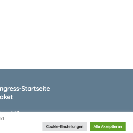
gress-Startseite
aket
tzerklärung
nd
m
Cookie-Einstellungen
Alle Akzeptieren