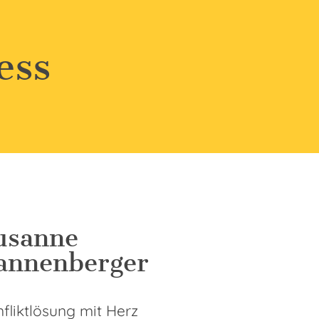
ess
usanne
annenberger
fliktlösung mit Herz