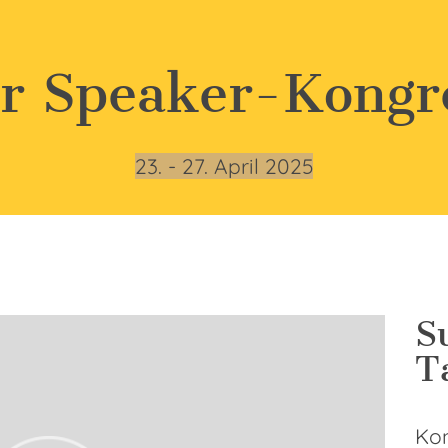
r Speaker-Kongr
23.⁠ ⁠- 27. April 2025
S
T
Kon