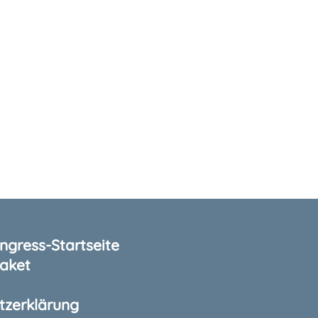
gress-Startseite
aket
tzerklärung