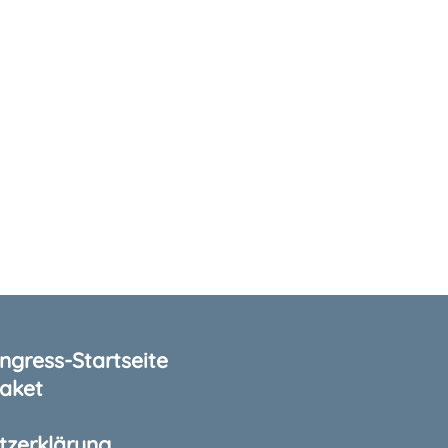
gress-Startseite
aket
tzerklärung