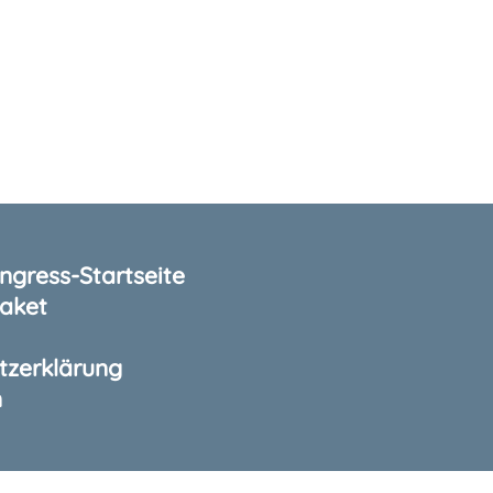
gress-Startseite
aket
tzerklärung
m